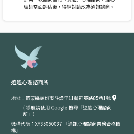
理師當面評估後，得經討論改為通訊諮商。
逍遙心理諮商所
地址：苗栗縣頭份市斗煥里11鄰群英路85巷1號
place
( 導航請使用 Google 搜尋「逍遙心理諮商
所」）
機構代碼：XY35050037 「通訊心理諮商業務合格機
構」